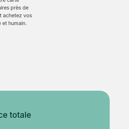
ires près de
et achetez vos
 et humain.
e totale