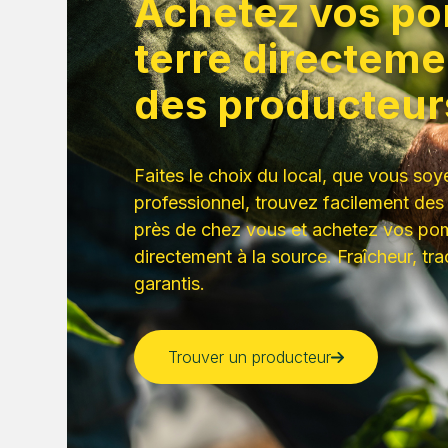
Achetez vos p
terre directeme
des producteur
Faites le choix du local, que vous soye
professionnel, trouvez facilement des
près de chez vous et achetez vos po
directement à la source. Fraîcheur, tra
garantis.
Trouver un producteur