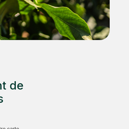
nt de
s
re carte