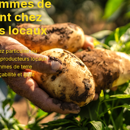
ommes de
nt chez
s locaux
z particulier ou
 producteurs locaux
mmes de terre
çabilité et goût