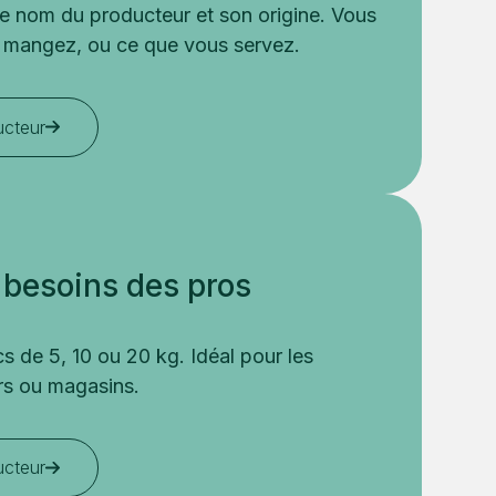
e nom du producteur et son origine. Vous
 mangez, ou ce que vous servez.
ucteur
besoins des pros
cs de 5, 10 ou 20 kg. Idéal pour les
urs ou magasins.
ucteur